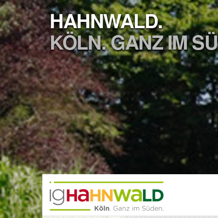
HAHNWALD.
KÖLN. GANZ IM S