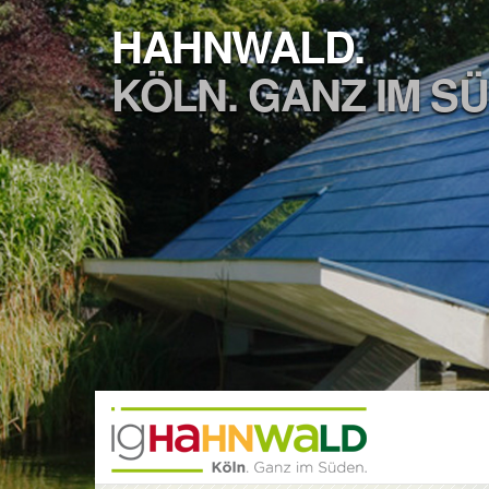
HAHNWALD.
KÖLN. GANZ IM S