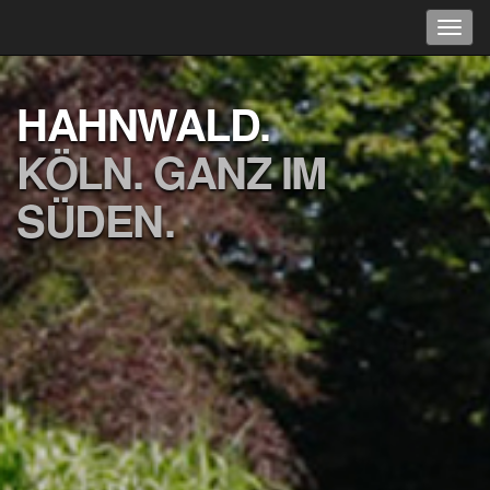
HAHNWALD.
KÖLN. GANZ IM
SÜDEN.