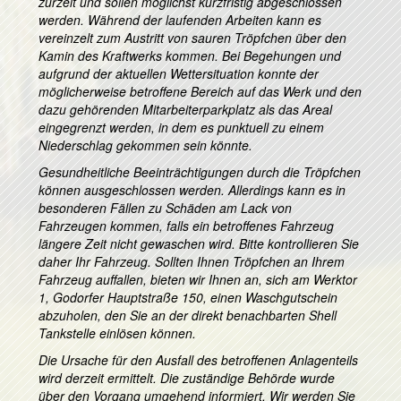
zurzeit und sollen möglichst kurzfristig abgeschlossen
werden. Während der laufenden Arbeiten kann es
vereinzelt zum Austritt von sauren Tröpfchen über den
Kamin des Kraftwerks kommen. Bei Begehungen und
aufgrund der aktuellen Wettersituation konnte der
möglicherweise betroffene Bereich auf das Werk und den
dazu gehörenden Mitarbeiterparkplatz als das Areal
eingegrenzt werden, in dem es punktuell zu einem
Niederschlag gekommen sein könnte.
Gesundheitliche Beeinträchtigungen durch die Tröpfchen
können ausgeschlossen werden. Allerdings kann es in
besonderen Fällen zu Schäden am Lack von
Fahrzeugen kommen, falls ein betroffenes Fahrzeug
längere Zeit nicht gewaschen wird. Bitte kontrollieren Sie
daher Ihr Fahrzeug. Sollten Ihnen Tröpfchen an Ihrem
Fahrzeug auffallen, bieten wir Ihnen an, sich am Werktor
1, Godorfer Hauptstraße 150, einen Waschgutschein
abzuholen, den Sie an der direkt benachbarten Shell
Tankstelle einlösen können.
Die Ursache für den Ausfall des betroffenen Anlagenteils
wird derzeit ermittelt. Die zuständige Behörde wurde
über den Vorgang umgehend informiert. Wir werden Sie