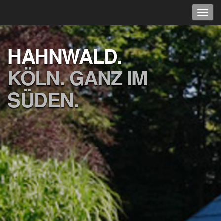
HAHNWALD.
KÖLN. GANZ IM
SÜDEN.