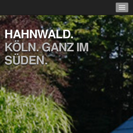
HAHNWALD.
KÖLN. GANZ IM
SÜDEN.