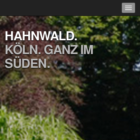
HAHNWALD.
KÖLN. GANZ IM
SÜDEN.