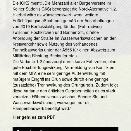
Die IGKS meint: „Die Mehrzahl aller Bürgervereine im
Kölner Süden (IGKS) bevorzugt die Nord-Alternative 1.2.
Hierbei wäre es wünschenswert, wenn weitere
Ertüchtigungsmaßnahmen gemäß der Ausarbeitungen
von 2019 Berücksichtigung fänden (Fahrradweg
zwischen Hochkirchen und Bonner Str., direkte
Anbindung der Straße Im Wasserwerkswäldchen an den
Kreisverkehr sowie Nutzung des vorhandenes
Tunnelbauwerks unter der A555 für einen Abzweig zum
Militärring Richtung Rheinufer etc.).
Die Variante 1.2 überzeugt durch kurze Fahrzeiten, eine
gute Erschließungswirkung, Vermeidung von Konflikten
mit dem MIV, eine sehr geringe Außenwirkung mit
mäßigem Eingriff ins Grün sowie durch eine geringe
(zusätzliche) Trennwirkung des Grüngürtels. Zudem folgt
diese Variante den örtlichen Gegebenheiten eines stark
versetzen Höhenniveaus zwischen Bonner Str. und
Wasserwerkswäldchen, weswegen nur ein
Rampenbauwerk benötigt wird.“
Hier geht es zum PDF